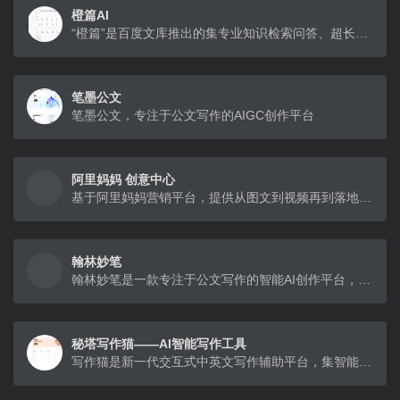
橙篇AI
“橙篇”是百度文库推出的集专业知识检索问答、超长图文理解生成、深度编辑整理及跨模态自由创作等功能于一体的AI产品
笔墨公文
笔墨公文，专注于公文写作的AIGC创作平台
阿里妈妈 创意中心
基于阿里妈妈营销平台，提供从图文到视频再到落地页的素材级智能化创意支持，是您营销创意数字资产累积和升值的阵地，最大化提升营销的效率和效果。
翰林妙笔
翰林妙笔是一款专注于公文写作的智能AI创作平台，提供全面的写作、校对、润色及模板服务。无论是公职人员、事业单位、国企人员、还是医院、学校等机构，笔墨公文都能帮助
秘塔写作猫——AI智能写作工具
写作猫是新一代交互式中英文写作辅助平台，集智能文本纠错、改写润色、自动续写、智能配图为一体。