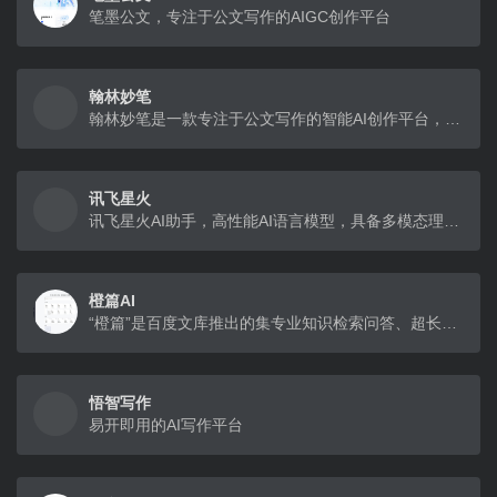
笔墨公文，专注于公文写作的AIGC创作平台
翰林妙笔
翰林妙笔是一款专注于公文写作的智能AI创作平台，提供全面的写作、校对、润色及模板服务。无论是公职人员、事业单位、国企人员、还是医院、学校等机构，笔墨公文都能帮助
讯飞星火
讯飞星火AI助手，高性能AI语言模型，具备多模态理解和生成能力，服务于企业服务、智能硬件、智慧政务、智慧金融、智慧生活和智慧医疗等多个领域。
橙篇AI
“橙篇”是百度文库推出的集专业知识检索问答、超长图文理解生成、深度编辑整理及跨模态自由创作等功能于一体的AI产品
悟智写作
易开即用的AI写作平台