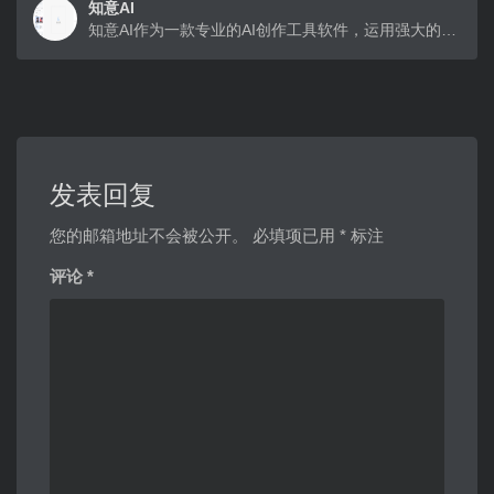
知意AI
知意AI作为一款专业的AI创作工具软件，运用强大的自然语言处理能力，可进行对话式交互，也可做AI写作、辅助创作、AI绘画等各种特定场景形式的内容创作，通过输入的提示关键词，快速创作生成合适内容，大幅提高用户的创作效率，堪称新一代的AI创作神器。
发表回复
您的邮箱地址不会被公开。
必填项已用
*
标注
评论
*