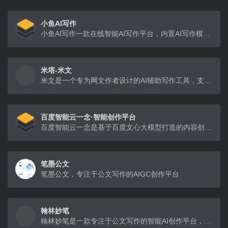
小鱼AI写作
小鱼AI写作一款在线智能AI写作平台，内置AI写作模板，满足不同场景使用
米塔-米文
米文是一个专为网文作者设计的AI辅助写作工具，支持一键生成各种风格的题材，（例如穿越、甜宠、武侠)
百度智能云一念·智能创作平台
百度智能云一念是基于百度文心大模型打造的内容创作平台。集文、图、视频等多种内容模态于一体，旨在助力企业更便捷高效地获取内容创作灵感和营销物料。
笔墨公文
笔墨公文，专注于公文写作的AIGC创作平台
翰林妙笔
翰林妙笔是一款专注于公文写作的智能AI创作平台，提供全面的写作、校对、润色及模板服务。无论是公职人员、事业单位、国企人员、还是医院、学校等机构，笔墨公文都能帮助