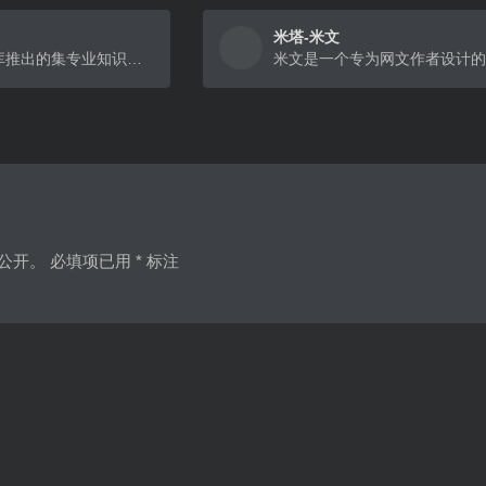
米塔-米文
“橙篇”是百度文库推出的集专业知识检索问答、超长图文理解生成、深度编辑整理及跨模态自由创作等功能于一体的AI产品
公开。
必填项已用
*
标注