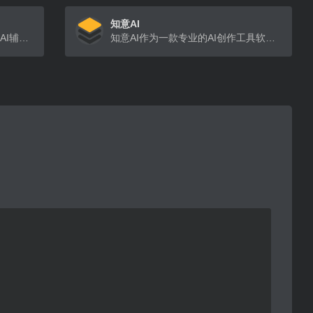
知意AI
米文是一个专为网文作者设计的AI辅助写作工具，支持一键生成各种风格的题材，（例如穿越、甜宠、武侠)
知意AI作为一款专业的AI创作工具软件，运用强大的自然语言处理能力，可进行对话式交互，也可做AI写作、辅助创作、AI绘画等各种特定场景形式的内容创作，通过输入的提示关键词，快速创作生成合适内容，大幅提高用户的创作效率，堪称新一代的AI创作神器。