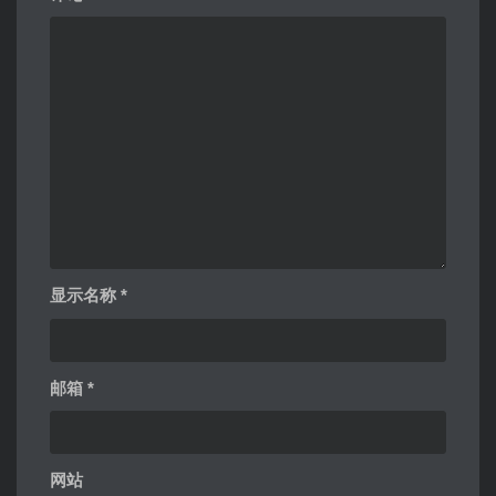
显示名称
*
邮箱
*
网站