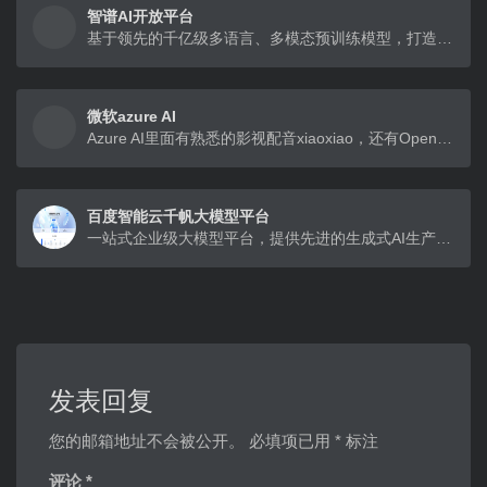
智谱AI开放平台
基于领先的千亿级多语言、多模态预训练模型，打造高效率、通用化的“模型即服务”AI开发新范式
微软azure AI
Azure AI里面有熟悉的影视配音xiaoxiao，还有OpenAI的ChatGPT3.5和GPT4可以调用
百度智能云千帆大模型平台
一站式企业级大模型平台，提供先进的生成式AI生产及应用全流程开发工具链
发表回复
您的邮箱地址不会被公开。
必填项已用
*
标注
评论
*