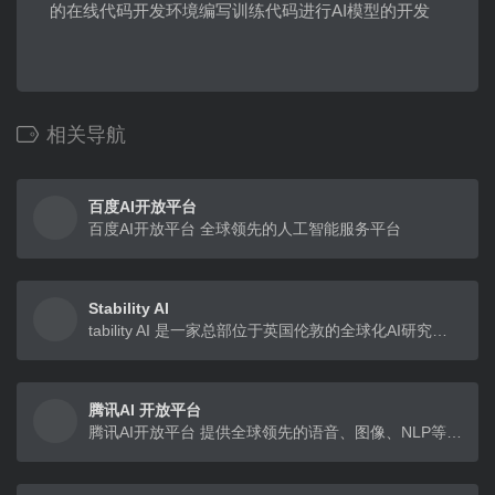
的在线代码开发环境编写训练代码进行AI模型的开发
相关导航
百度AI开放平台
百度AI开放平台 全球领先的人工智能服务平台
Stability AI
tability AI 是一家总部位于英国伦敦的全球化AI研究型企业，其研发人员来自世界各地。他们正在为图像、语言、音频、视频、3D和生物学开发前沿开放人工智能模型。
腾讯AI 开放平台
腾讯AI开放平台 提供全球领先的语音、图像、NLP等多项人工智能技术，共享AI领域最新的应用场景和解决方案