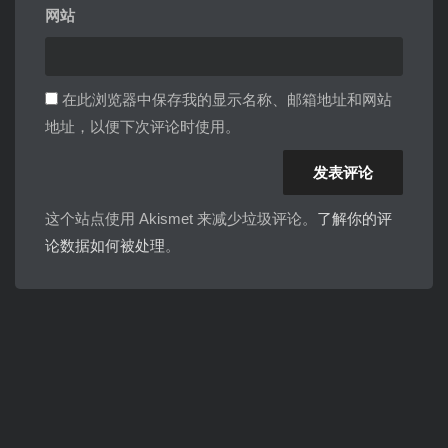
网站
在此浏览器中保存我的显示名称、邮箱地址和网站
地址，以便下次评论时使用。
这个站点使用 Akismet 来减少垃圾评论。
了解你的评
论数据如何被处理
。