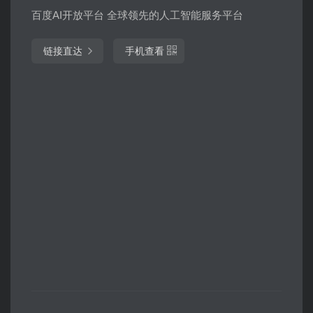
百度AI开放平台 全球领先的人工智能服务平台
链接直达
手机查看