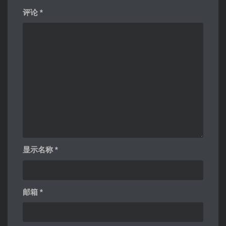
评论
*
显示名称
*
邮箱
*