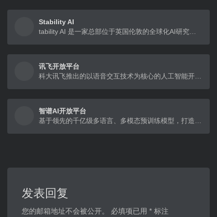
Stability AI
tability AI 是一家总部位于英国伦敦的全球化AI研究型企业，其研发人员来自世界各地。他们正在为图像、语言、音频、视频、3D和生物学开发前沿开放人工智能模型。
讯飞开放平台
科大讯飞推出的以语音交互技术为核心的人工智能开放平台
智谱AI开放平台
基于领先的千亿级多语言、多模态预训练模型，打造高效率、通用化的“模型即服务”AI开发新范式
发表回复
您的邮箱地址不会被公开。
必填项已用
*
标注