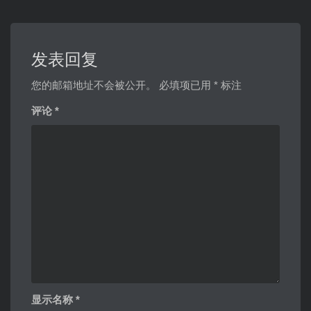
发表回复
您的邮箱地址不会被公开。
必填项已用
*
标注
评论
*
显示名称
*