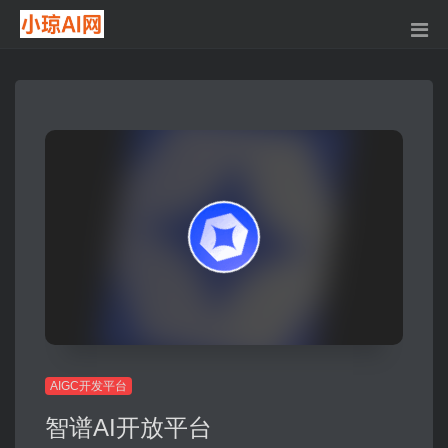
AIGC开发平台
智谱AI开放平台