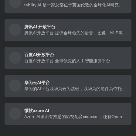
tability AI 是一家总部位于英国伦敦的全球化AI研究型企业，其研发人员来自世界各地。他们正在为图像、语言、音频、视频、3D和生物学开发前沿开放人工智能模型。
腾讯AI 开放平台
腾讯AI开放平台 提供全球领先的语音、图像、NLP等多项人工智能技术，共享AI领域最新的应用场景和解决方案
百度AI开放平台
百度AI开放平台 全球领先的人工智能服务平台
华为云AI平台
华为的AI平台以华为云为基础，以华为的硬件为依托，在AI能力方面，更突出面向开发者的服务
微软azure AI
Azure AI里面有熟悉的影视配音xiaoxiao，还有OpenAI的ChatGPT3.5和GPT4可以调用