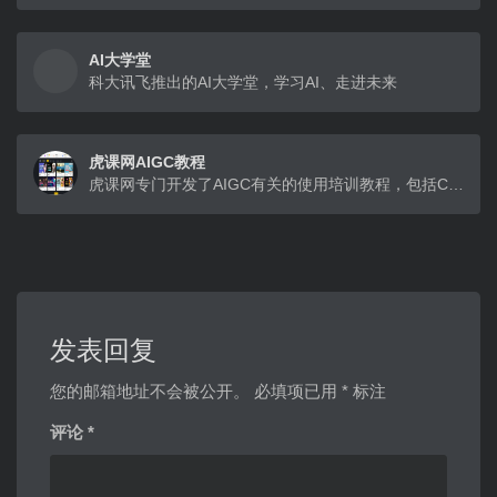
AI大学堂
科大讯飞推出的AI大学堂，学习AI、走进未来
虎课网AIGC教程
虎课网专门开发了AIGC有关的使用培训教程，包括ChatGPT进阶教程、AI绘画教程(例如Midjourney、Stable Diffusion)、电商设计等多种AI设计培训课，旨在帮助用户快速入门AIGC技术，并在实际工作中应用。 并且开设Prompt广场，可以看到优秀的AI作品，点开后还能一键复制关键词，有比较活跃的AIGC社区氛围。
发表回复
您的邮箱地址不会被公开。
必填项已用
*
标注
评论
*