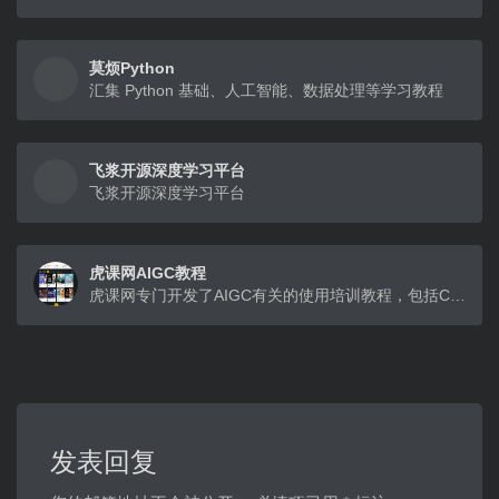
莫烦Python
汇集 Python 基础、人工智能、数据处理等学习教程
飞浆开源深度学习平台
飞浆开源深度学习平台
虎课网AIGC教程
虎课网专门开发了AIGC有关的使用培训教程，包括ChatGPT进阶教程、AI绘画教程(例如Midjourney、Stable Diffusion)、电商设计等多种AI设计培训课，旨在帮助用户快速入门AIGC技术，并在实际工作中应用。 并且开设Prompt广场，可以看到优秀的AI作品，点开后还能一键复制关键词，有比较活跃的AIGC社区氛围。
发表回复