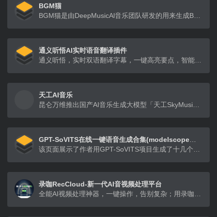
BGM猫
BGM猫是由DeepMusicAl音乐团队研发的用来生成BGM的工具
通义听悟AI实时语音翻译插件
通义听悟，实时双语翻译字幕，一键高亮要点，智能提炼总结。依托大模型，为每一个人提供全新的音视频体验。
天工AI音乐
昆仑万维推出国产AI音乐生成大模型「天工SkyMusic」，基于「天工3.0」超级大模型打造，支持高质量AI音乐生成、人声合成、歌词段落控制等多种功能。
GPT-SoVITS在线一键语音生成合集(modelscope平台)
该页面展示了作者用GPT-SoVITS项目生成了十几个网络人物的声音，例如AI电棍、AI丁真、AI孙笑川、AI星瞳、AI扇宝等
录咖RecCloud-新一代AI音视频处理平台
全能AI视频处理神器，一键操作，告别复杂；用录咖AI，一键创作&编辑音视频，新手变高手，人人都是视频大师！