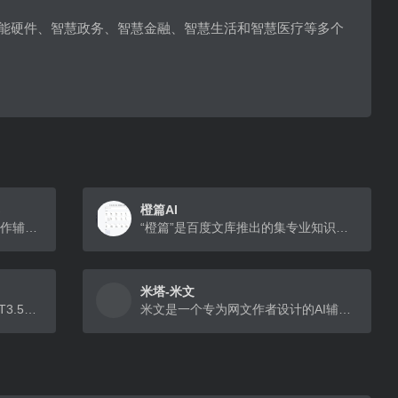
智能硬件、智慧政务、智慧金融、智慧生活和智慧医疗等多个
橙篇AI
写作猫是新一代交互式中英文写作辅助平台，集智能文本纠错、改写润色、自动续写、智能配图为一体。
“橙篇”是百度文库推出的集专业知识检索问答、超长图文理解生成、深度编辑整理及跨模态自由创作等功能于一体的AI产品
米塔-米文
免费稳定的AI站，GPT4.0、GPT3.5、AI绘画；用户2万+，稳定运行7个月，拥有全平台客户端
米文是一个专为网文作者设计的AI辅助写作工具，支持一键生成各种风格的题材，（例如穿越、甜宠、武侠)