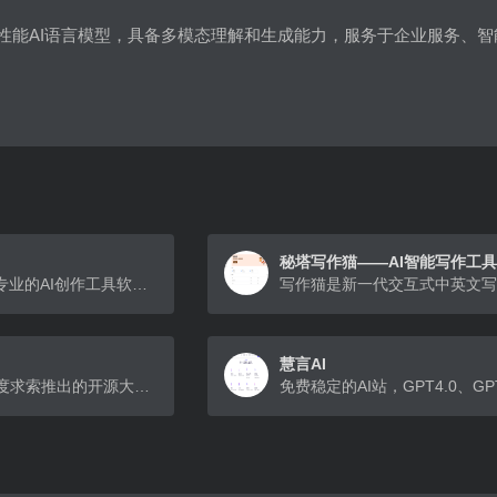
高性能AI语言模型，具备多模态理解和生成能力，服务于企业服务、
秘塔写作猫——AI智能写作工具
知意AI作为一款专业的AI创作工具软件，运用强大的自然语言处理能力，可进行对话式交互，也可做AI写作、辅助创作、AI绘画等各种特定场景形式的内容创作，通过输入的提示关键词，快速创作生成合适内容，大幅提高用户的创作效率，堪称新一代的AI创作神器。
慧言AI
幻方量化旗下深度求索推出的开源大模型和聊天助手