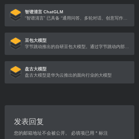
智谱清言 ChatGLM
“智谱清言” 已具备 “通用问答、多轮对话、创意写作、代码生成以及虚拟对话、多模态” 等丰富能力
豆包大模型
字节跳动推出的自研豆包大模型。通过字节跳动内部50+业务场景实践验证，每日千亿级tokens大使用量持续打磨，提供多模态能力，以优质模型效果为企业打造丰富的业务体验
盘古大模型
盘古大模型是华为云推出的面向行业的大模型
发表回复
您的邮箱地址不会被公开。
必填项已用
*
标注