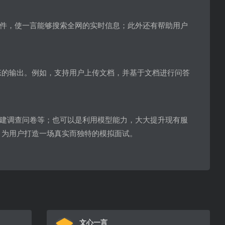
件，使一言能够搜索全网的实时信息；此外还有帮助用户
态的输出。例如，支持用户上传文档，并基于文档进行问答
建调查问卷等；也可以是利用模型能力，大大提升现有服
SR，为用户打造一场真实而独特的模拟面试。
文心一言