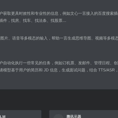
户获取更具时效性和专业性的信息，例如文心一言接入的百度搜索插
插件，找房、找车、找法条、找股票…
F、图片、语音等多模态的输入，帮助一言生成思维导图、视频等多模
户自动化执行一些常见的任务，例如订机票、发邮件、管理日程、创
模型基于用户的简历和 JD 信息，生成面试问题，结合 TTS/A
GLM
腾讯元器