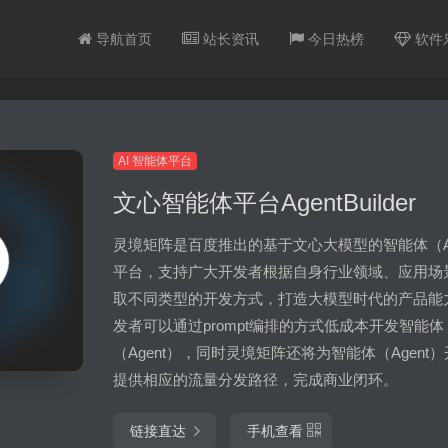
导航首页
站长资讯
今日热榜
软件
AI 智能体平台
文心智能体平台AgentBuilder
灵境矩阵是百度推出的基于文心大模型的智能体（Ag
平台，支持广大开发者根据自身行业领域、应用场
取不同类型的开发方式，打造大模型时代的产品能
发者可以通过prompt编排的方式低成本开发智能体
（Agent），同时灵境矩阵还将为智能体（Agent
提供相应的流量分发路径，完成商业闭环。
链接直达
手机查看