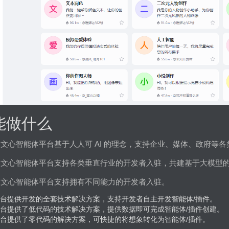
能做什么
文心智能体平台基于人人可 AI 的理念，支持企业、媒体、政府等
文心智能体平台支持各类垂直行业的开发者入驻，共建基于大模型
文心智能体平台支持拥有不同能力的开发者入驻。
台提供开发的全套技术解决方案，支持开发者自主开发智能体/插件。
台提供了低代码的技术解决方案，提供数据即可完成智能体/插件创建。
台提供了零代码的解决方案，可快捷的将想象转化为智能体/插件。