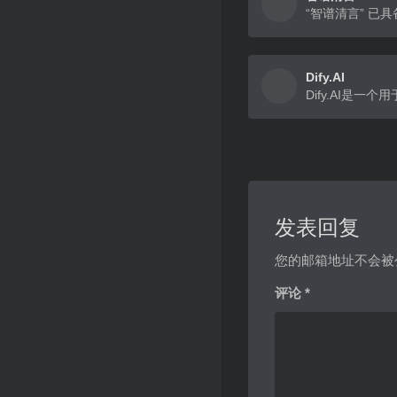
Dify.AI
发表回复
您的邮箱地址不会被
评论
*