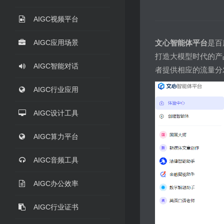
AIGC视频平台
AIGC应用场景
文心智能体平台
是百
打造大模型时代的产品
AIGC智能对话
者提供相应的流量分
AIGC行业应用
AIGC设计工具
AIGC算力平台
AIGC音频工具
AIGC办公效率
AIGC行业证书