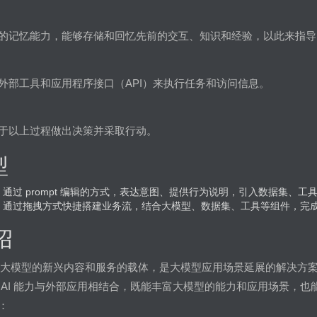
的记忆能力，能够存储和回忆先前的交互、知识和经验，以此来指导
外部工具和应用程序接口（API）来执行任务和访问信息。
于以上过程做出决策并采取行动。
型
通过 prompt 编辑的方式，表达意图、提供行为说明，引入数据集、
通过拖拽方式快捷搭建业务流，结合大模型、数据集、工具等组件，完
绍
合了大模型的新兴内容和服务的载体，是大模型应用场景延展的解决方
 AI 能力与外部应用相结合，既能丰富大模型的能力和应用场景，
：