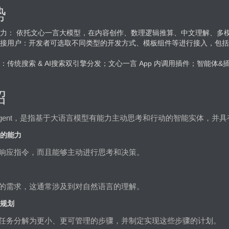
势
力： 依托文心一言大模型，在内容创作、数理逻辑推算、中文理解、多
接用户：开发者可选取不同类型的开发方式、模板组件等进行接入，包括零
：传统搜索 & AI搜索双引擎分发；文心一言 App 内调用插件；智能体
绍
Agent，是指基于大语言模型有能力主动思考和行动的智能实体，并
的能力
响应指令，而且能够主动进行思考和决策。
的需求，这通常涉及到对自然语言的理解。
规划
任务分解为更小、更可管理的步骤，并制定实现这些步骤的计划。