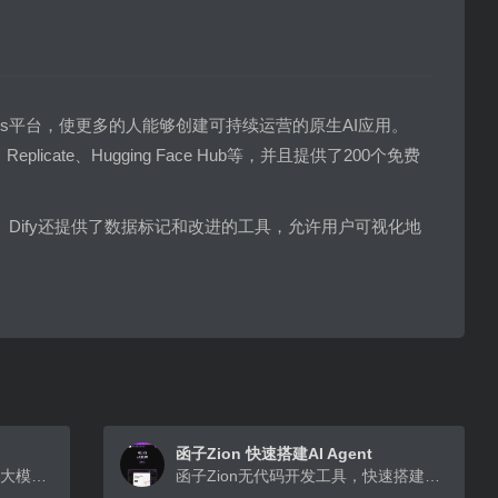
Ops平台，使更多的人能够创建可持续运营的原生AI应用。
、Replicate、Hugging Face Hub等，并且提供了200个免费
Dify还提供了数据标记和改进的工具，允许用户可视化地
函子Zion 快速搭建AI Agent
灵境矩阵是百度推出的基于文心大模型的智能体（Agent）平台，支持广大开发者根据自身行业领域、应用场景，选取不同类型的开发方式，打造大模型时代的产品能力。开发者可以通过prompt编排的方式低成本开发智能体（Agent），同时灵境矩阵还将为智能体（Agent）开发者提供相应的流量分发路径，完成商业闭环。
函子Zion无代码开发工具，快速搭建AI Agent，落地商业应用