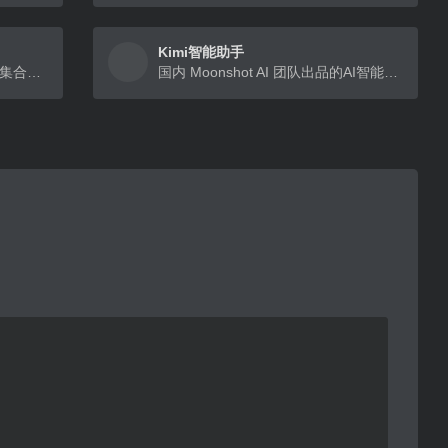
Kimi智能助手
天工AI推出的智能体广场是一个集合了多种AI智能体的平台。
国内 Moonshot AI 团队出品的AI智能助手，超长文本AI助手，读论文、搜网页、写文章、整理和翻译资料。