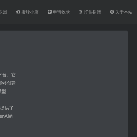
乐园
蜜蜂小店
申请收录
打赏捐赠
关于本站
的平台。它
能够创建
模型
、
，并且提供了
nAI的