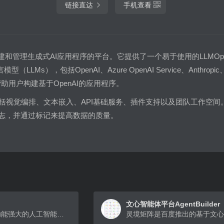
链接直达
手机查看
用于构建和管理生成式AI应用程序的平台。它提供了一个易于使用的LLM
（LLMs），包括OpenAI、Azure OpenAI Service、Anthropic
帮助用户构建基于OpenAI的应用程序。
括视觉编排、文本嵌入、API基础服务、插件支持以及团队工作空间。
日志，并通过标记来提高数据的质量。
文心智能体平台AgentBuilder
豆包 AI 是一款功能强大的人工智能工具，具备对话交流、AI 搜索、PDF 问答、图像生成、写作辅助、音乐生成、阅读总结、解题答疑和学术探索等多种功能，