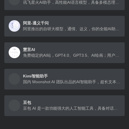
讯飞星火AI助手，高性能AI语言模型，具备多模态理解和生成能力，服务于企业服务、智能硬件、智慧政务、智慧金融、智慧生活和智慧医疗等多个领域。
阿里-通义千问
阿里推出的自研大模型，通情、达义，你的全能AI助手！
慧言AI
免费稳定的AI站，GPT4.0、GPT3.5、AI绘画；用户2万+，稳定运行7个月，拥有全平台客户端
Kimi智能助手
国内 Moonshot AI 团队出品的AI智能助手，超长文本AI助手，读论文、搜网页、写文章、整理和翻译资料。
豆包
豆包 AI 是一款功能强大的人工智能工具，具备对话交流、AI 搜索、PDF 问答、图像生成、写作辅助、音乐生成、阅读总结、解题答疑和学术探索等多种功能，