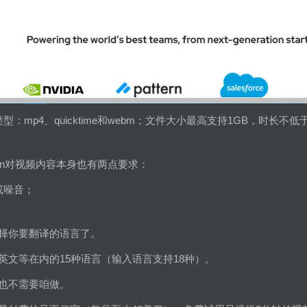
：mp4、quicktime和webm；文件大小最高支持1GB，时长不低
en对视频内容本身也有两点要求：
或噪音；
择你要翻译的语言了。
英文等在内的15种语言（输入语言支持18种）。
也不需要咱做。