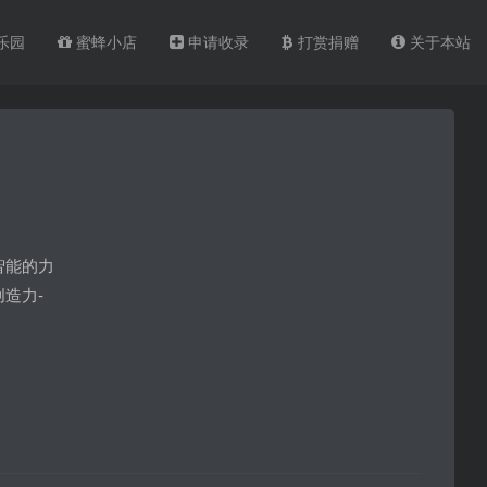
乐园
蜜蜂小店
申请收录
打赏捐赠
关于本站
智能的力
造力-