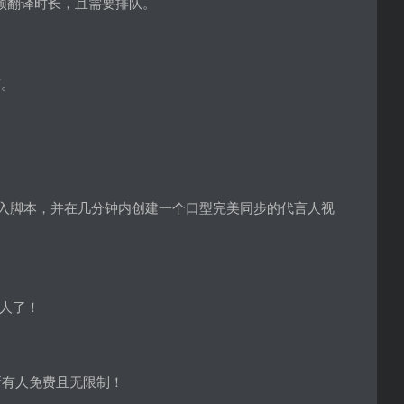
频翻译时长，且需要排队。
言。
择。 输入脚本，并在几分钟内创建一个口型完美同步的代言人视
言人了！
所有人免费且无限制！