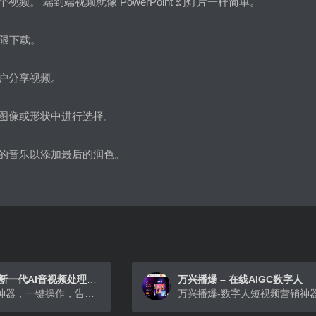
频。 端到端视频就像 PowerPoint 幻灯片一样简单。
无限下载。
户分享视频。
图像或形状中进行选择。
的音乐以添加最后的润色。
录咖RecCloud-新一代AI音视频处理平台
万兴播爆 – 在线AIGC数字人
全能AI视频处理神器，一键操作，告别复杂；用录咖AI，一键创作&编辑音视频，新手变高手，人人都是视频大师！