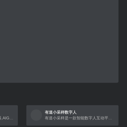
有道小采样数字人
万兴播爆-数字人短视频营销神器,AIGC”真人”短视频出海营销神器
有道小采样是一款智能数字人互动平台，通过AI技术，实现自然语言交流和互动，适用于教育、客服等多个场景。