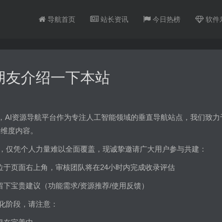
导航首页
站长资讯
今日热榜
软件
朋友介绍一下本站
iip.cc，AI资源导航平台作为专注人工智能领域的垂直导航站点，我们致
多维度内容。
，仅凭个人力量难以全面覆盖，现诚挚邀请广大用户参与共建：
位于页面右上角，审核团队将在24小时内完成收录评估
留下宝贵建议（功能需求/资源推荐/使用反馈）
化阶段，请注意：