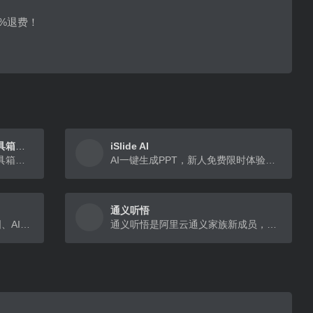
5%退费！
帮小忙，腾讯QQ浏览器在线工具箱平台
iSlide AI
帮小忙，腾讯QQ浏览器在线工具箱平台，提供证件照生成，表情包制作，PDF转换，文字提取，二维码生成，数据校验、照片修复、插件安装等在线服务，让你无忧生活。
AI一键生成PPT，新人免费限时体验，让PPT设计简单起来
通义听悟
支持AI PPT、思维导图、流程图、AI绘画、代码、商业模式画布、SWOT分析、用户画像等能力
通义听悟是阿里云通义家族新成员，是一款聚焦于音视频内容的工作学习AI助手。内置了通义千问大模型的理解与摘要能力，结合阿里云在音频AI领域深厚的积累，可帮助用户高效地完成对音频视频内容的记录、转写、摘要、整理和分析，实现通义大模型能力与场景化应用的结合，成为人人都可亲手体验和使用的效率工具。