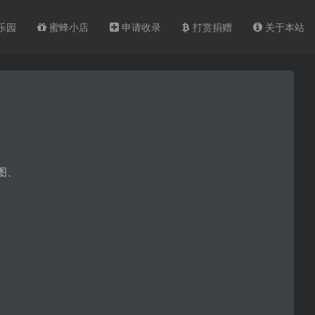
乐园
蜜蜂小店
申请收录
打赏捐赠
关于本站
图、