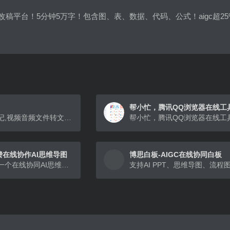
改稿平台！5分钟5万字！包含图、表、数据、代码、公式！aigc超2
百度网盘简单听记,视频音频文件转文字,录音实时转文字,多种格式音频转换,限时折扣,智能生成会议纪要,工作学习好帮手
-免费在线协作AI思维导图
博思白板-AIGC在线协同白板
ProcessOn，是一个在线协同AI思维导图流程图软件