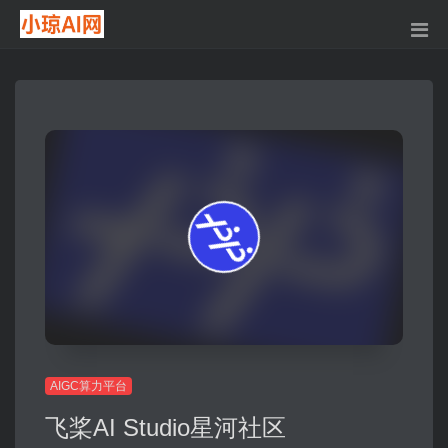
AIGC算力平台
飞桨AI Studio星河社区