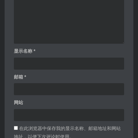
显示名称
*
邮箱
*
网站
在此浏览器中保存我的显示名称、邮箱地址和网站
地址，以便下次评论时使用。