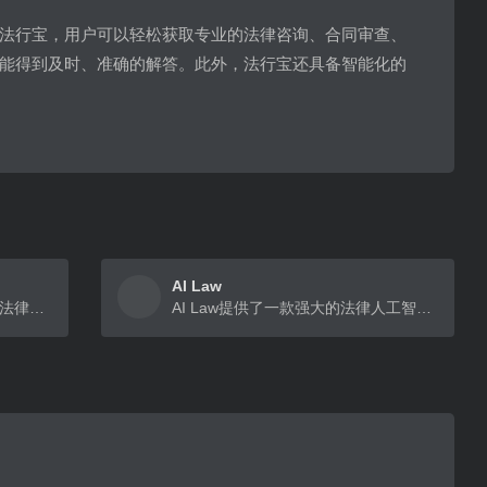
法行宝，用户可以轻松获取专业的法律咨询、合同审查、
能得到及时、准确的解答。此外，法行宝还具备智能化的
AI Law
阿里云旗下的AI法律顾问，拥有法律领域理解和推理能力
AI Law提供了一款强大的法律人工智能平台，旨在帮助律师起草法律文件，回应发现请求，搜索和总结文件，解决复杂的法律案件。