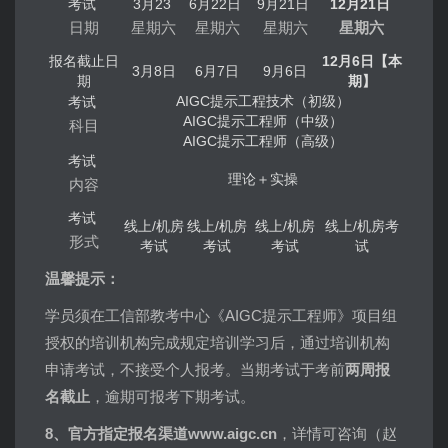
考试
3月23
6月22日
9月21日
12月21日
日期
星期六
星期六
星期六
星期六
报名截止日
12月6日【本
3月8日
6月7日
9月6日
期
期】
AIGC提示工程技术（初级）
考试
AIGC提示工程师（中级）
科目
AIGC提示工程师（高级）
考试
理论＋实操
内容
考试
线上/机房
线上/机房
线上/机房
线上/机房考
形式
考试
考试
考试
试
温馨提示：
学员须在工信部教考中心《AIGC提示工程师》项目组
授权的培训机构完成规定培训学习后，通过培训机构
申请考试，不接受个人报考。当期考试于考前
两周报
名截止
，逾期可报考下期考试。
8、官方指定报名渠道www.aigc.cn
，详情可咨询（赵