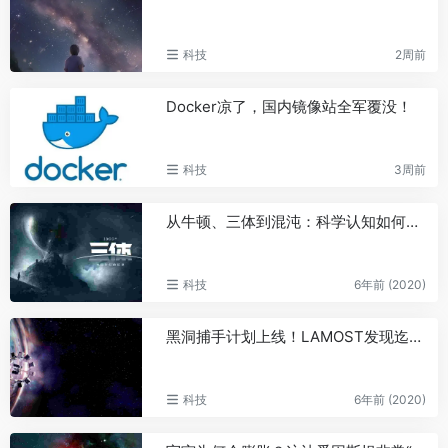
科技
2周前
Docker凉了，国内镜像站全军覆没！
科技
3周前
从牛顿、三体到混沌：科学认知如何从简单到复杂
科技
6年前 (2020)
黑洞捕手计划上线！LAMOST发现迄今最大的恒星级黑洞
科技
6年前 (2020)