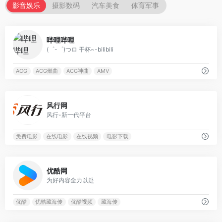
影音娱乐
摄影数码
汽车美食
体育军事
0
哔哩哔哩
(゜-゜)つロ 干杯~-bilibili
ACG
ACG燃曲
ACG神曲
AMV
0
风行网
风行-新一代平台
免费电影
在线电影
在线视频
电影下载
0
优酷网
为好内容全力以赴
优酷
优酷藏海传
优酷视频
藏海传