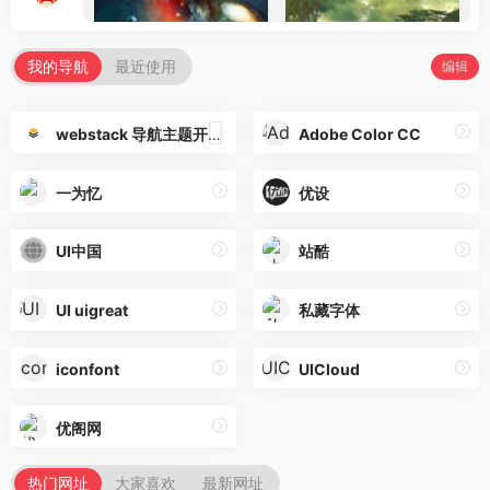
科技
2026年1月2日
Docker凉了，国内镜像站全军覆没！
我的导航
最近使用
编辑
科技
2025年12月30日
海拉尔的太阳为什么毒
旅游
2025年6月12日
webstack 导航主题开源版
Adobe Color CC
兴义为什么没有火车站
旅游
2025年6月12日
一为忆
优设
为什么机票越来越贵
旅游
2025年6月12日
UI中国
站酷
大连千汇城为什么便宜
旅游
2025年6月12日
UI uigreat
私藏字体
iconfont
UICloud
优阁网
热门网址
大家喜欢
最新网址