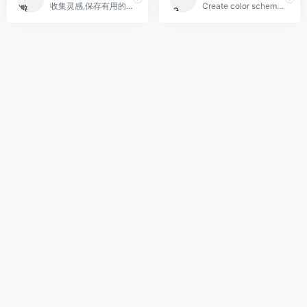
收集灵感,保存有用的素材
Create color schemes with the color wheel or browse thousands of color combinations from the Color community.