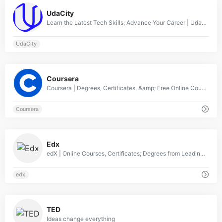
0
UdaCity
Learn the Latest Tech Skills; Advance Your Career | Udacity
UdaCity
0
Coursera
Coursera | Degrees, Certificates, &amp; Free Online Courses
Coursera
0
Edx
edX | Online Courses, Certificates; Degrees from Leading Institutions
edx
0
TED
Ideas change everything