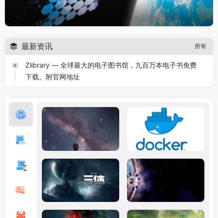
最新资讯
所有
Zlibrary — 全球最大的电子图书馆，九百万本电子书免费
下载。附官网地址
教程
2026年1月9日
大脑最爱6种食物，核桃竟排第6名，第一名都没想到，竟
然藏在身边
美食
2026年1月8日
最补血的不是红枣，而是这6样食物，隔天吃1次，脸色红
润精力充沛
美食
2026年1月8日
神州沐朝晖 一起感受晨曦里的大美中国
旅游
2026年1月2日
我们应该是宇宙中第一批文明，但是可能已经站在生死线
之前!